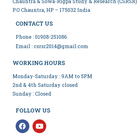
Chauntra & Sowa-Rigpa Study & Research (CSRSR)
P.O Chauntra, HP – 175032 India
CONTACT US
Phone : 01908-251086
Email : csrsr2014@gmail.com
WORKING HOURS
Monday-Saturday : 9AM to 5PM
2nd & 4th Saturday closed
Sunday : Closed
FOLLOW US