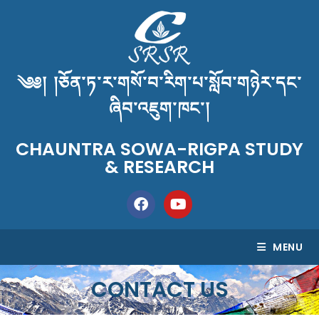
༄༅། །ཅོན་ཏ་ར་གསོ་བ་རིག་པ་སློབ་གཉེར་དང་
ཞིབ་འཇུག་ཁང་།
CHAUNTRA SOWA-RIGPA STUDY
& RESEARCH
MENU
CONTACT US