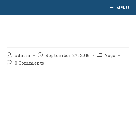
MENU
Velusce suscipit quis luctus
admin
September 27, 2016
Yoga
0 Comments
Lorem ipsum dolor sit amet, consectetur adipiscing
elit. Integer nec odio. Praesent libero. Sed cursus
ante dapibus diam. Sed nisi. Nulla quis sem at nibh
elementum imperdiet. Duis sagittis ipsum. Praesent
mauris. Fusce nec tellus sed augue semper porta.
Mauris massa. Vestibulum lacinia arcu eget nulla.
Class aptent taciti sociosqu ad litora torquent per